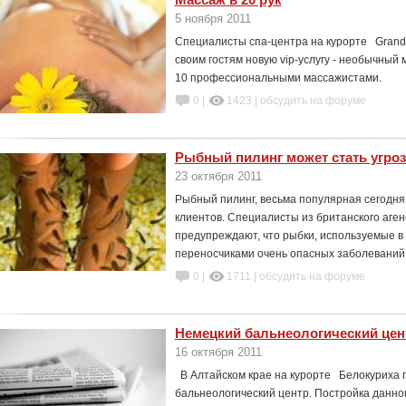
5 ноября 2011
Специалисты спа-центра на курорте Grand 
своим гостям новую vip-услугу - необычны
10 профессиональными массажистами.
0 |
1423
|
обсудить на форуме
Рыбный пилинг может стать угро
23 октября 2011
Рыбный пилинг, весьма популярная сегодня
клиентов. Специалисты из британского агенс
предупреждают, что рыбки, используемые в 
переносчиками очень опасных заболеваний,
0 |
1711
|
обсудить на форуме
Немецкий бальнеологический цен
16 октября 2011
В Алтайском крае на курорте Белокуриха 
бальнеологический центр. Постройка данно