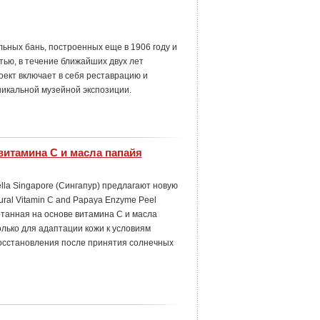
ьных бань, построенных еще в 1906 году и
ью, в течение ближайших двух лет
оект включает в себя реставрацию и
никальной музейной экспозиции.
витамина С и масла папайя
lla Singapore (Сингапур) предлагают новую
ral Vitamin C and Papaya Enzyme Peel
отанная на основе витамина С и масла
лько для адаптации кожи к условиям
восстановления после принятия солнечных