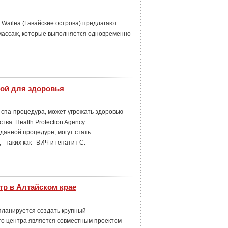
Wailea (Гавайские острова) предлагают
й массаж, которые выполняется одновременно
зой для здоровья
 спа-процедура, может угрожать здоровью
тва Health Protection Agency
данной процедуре, могут стать
 таких как ВИЧ и гепатит С.
тр в Алтайском крае
планируется создать крупный
го центра является совместным проектом