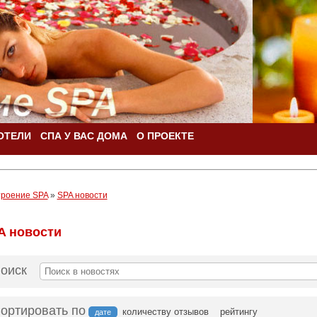
ОТЕЛИ
СПА У ВАС ДОМА
О ПРОЕКТЕ
роение SPA
»
SPA новости
A новости
оиск
ортировать по
количеству отзывов
рейтингу
дате