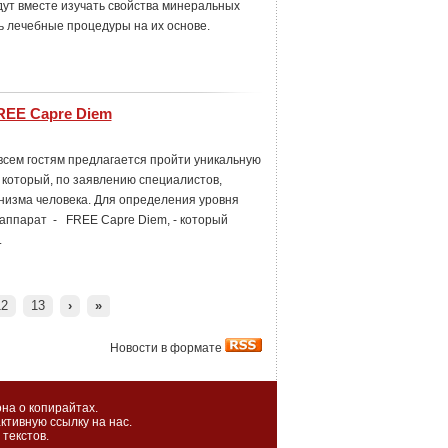
дут вместе изучать свойства минеральных
ь лечебные процедуры на их основе.
REE Capre Diem
 всем гостям предлагается пройти уникальную
 который, по заявлению специалистов,
низма человека. Для определения уровня
аппарат - FREE Capre Diem, - который
ты.
12
13
›
»
Новости в формате
на о копирайтах.
ктивную ссылку на нас.
текстов.