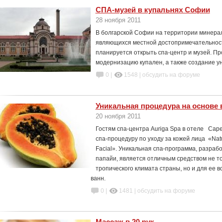
СПА-музей в купальнях Софии
28 ноября 2011
В болгарской Софии на территории минерал
являющихся местной достопримечательност
планируется открыть спа-центр и музей. Пр
модернизацию купален, а также создание у
0 |
1548
|
обсудить на форуме
Уникальная процедура на основе 
20 ноября 2011
Гостям спа-центра Auriga Spa в отеле Сape
спа-процедуру по уходу за кожей лица «Natu
Facial». Уникальная спа-программа, разраб
папайи, является отличным средством не то
тропического климата страны, но и для ее 
ванн.
0 |
1481
|
обсудить на форуме
Массаж в 20 рук