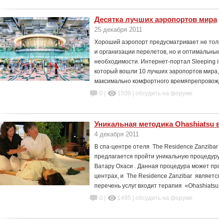
Десятка лучших аэропортов мира
25 декабря 2011
Хороший аэропорт предусматривает не толь
и организации перелетов, но и оптимальные
необходимости. Интернет-портал Sleeping in
который вошли 10 лучших эаропортов мира
максимально комфортного времяпрепровож
0 |
1509
|
обсудить на форуме
Уникальная методика Ohashiatsu в
4 декабря 2011
В спа-центре отеля The Residence Zanzibar
предлагается пройти уникальную процедуру
Ватару Охаси . Данная процедура может пр
центрах, и The Residence Zanzibar являетс
перечень услуг входит терапия «Ohashiatsu»
0 |
1495
|
обсудить на форуме