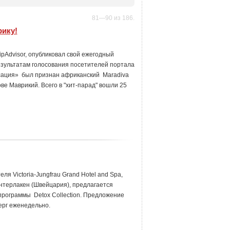
81—90 из 186.
рику!
pAdvisor, опубликовал свой ежегодный
езультатам голосования посетителей портала
сация» был признан африканский Maradiva
ове Маврикий. Всего в "хит-парад" вошли 25
ля Victoria-Jungfrau Grand Hotel and Spa,
нтерлакен (Швейцария), предлагается
рограммы Detox Collection. Предложение
верг еженедельно.