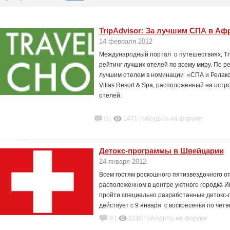
TripAdvisor: За лучшим СПА в Аф
14 февраля 2012
Международный портал о путешествиях, Tri
рейтинг лучших отелей по всему миру. По р
лучшим отелем в номинации «СПА и Релак
Villas Resort & Spa, расположенный на остр
отелей.
0 |
1471
|
обсудить на форуме
Детокс-программы в Швейцарии
24 января 2012
Всем гостям роскошного пятизвездочного оте
расположенном в центре уютного городка И
пройти специально разработанные детокс-п
действует с 9 января с воскресенья по чет
0 |
2210
|
обсудить на форуме