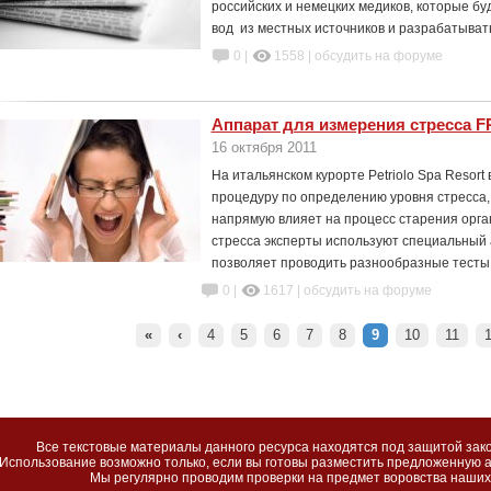
российских и немецких медиков, которые бу
вод из местных источников и разрабатыват
0 |
1558
|
обсудить на форуме
Аппарат для измерения стресса F
16 октября 2011
На итальянском курорте Petriolo Spa Resort
процедуру по определению уровня стресса,
напрямую влияет на процесс старения орга
стресса эксперты используют специальный 
позволяет проводить разнообразные тес
0 |
1617
|
обсудить на форуме
«
‹
4
5
6
7
8
9
10
11
Все текстовые материалы данного ресурса находятся под защитой зако
Использование возможно только, если вы готовы разместить предложенную а
Мы регулярно проводим проверки на предмет воровства наших 