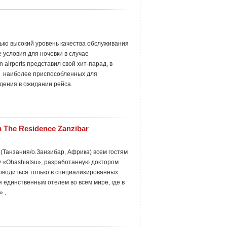
ко высокий уровень качества обслуживания
 условия для ночевки в случае
 airports представил свой хит-парад, в
, наиболее приспособленных для
дения в ожидании рейса.
 The Residence Zanzibar
 (Танзания/о.Занзибар, Африка) всем гостям
 «Ohashiatsu», разработанную доктором
оводиться только в специализированных
я единственным отелем во всем мире, где в
 .