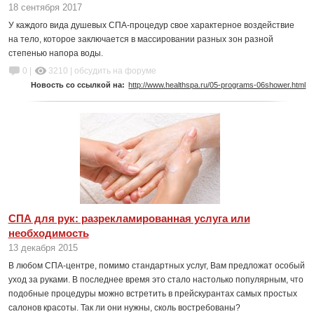
18 сентября 2017
У каждого вида душевых СПА-процедур свое характерное воздействие
на тело, которое заключается в массировании разных зон разной
степенью напора воды.
0 |
3210
|
обсудить на форуме
Новость со ссылкой на:
http://www.healthspa.ru/05-programs-06shower.html
СПА для рук: разрекламированная услуга или
необходимость
13 декабря 2015
В любом СПА-центре, помимо стандартных услуг, Вам предложат особый
уход за руками. В последнее время это стало настолько популярным, что
подобные процедуры можно встретить в прейскурантах самых простых
салонов красоты. Так ли они нужны, сколь востребованы?