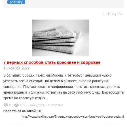
рейтингу
1—10 из 186.
7 верных способов стать красивее и здоровее
15 ноября 2022
В больших городах, таких как Москва и Петербург, девушкам нужно
успевать все. И съездить по делам в бизнесе, либо на работу на
совещание. Поучаствовать в конференции, посетить спортзал, уделить
время родным и близким, потратить на себя любимую 1 час. Высвободить
время на красоту и отдых.
0 |
1853
|
обсудить на форуме
Новость со ссылкой на:
http://www.healthspa.ru/7-vernyx-sposobov-stat-krasivee-i-zdorovee.html