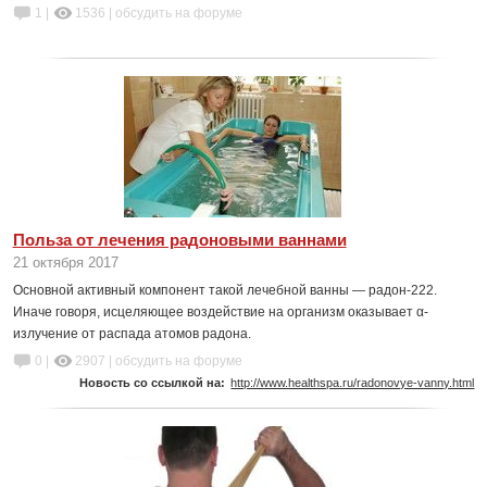
1 |
1536
|
обсудить на форуме
Польза от лечения радоновыми ваннами
21 октября 2017
Основной активный компонент такой лечебной ванны — радон-222.
Иначе говоря, исцеляющее воздействие на организм оказывает α-
излучение от распада атомов радона.
0 |
2907
|
обсудить на форуме
Новость со ссылкой на:
http://www.healthspa.ru/radonovye-vanny.html