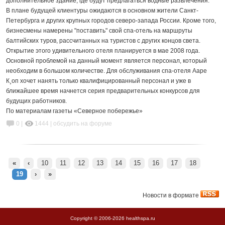
дополнительное здание, где будут предлагаться водные развлечения.
В плане будущей клиентуры ожидаются в основном жители Санкт-
Петербурга и других крупных городов северо-запада России. Кроме того,
бизнесмены намерены "поставить" свой спа-отель на маршруты
балтийских туров, рассчитанных на туристов с других концов света.
Открытие этого удивительного отеля планируется в мае 2008 года.
Основной проблемой на данный момент является персонал, который
необходим в большом количестве. Для обслуживания спа-отеля Ааре
К¸оп хочет нанять только квалифицированный персонал и уже в
ближайшее время начнется серия предварительных конкурсов для
будущих работников.
По материалам газеты «Северное побережье»
0 |
1444
|
обсудить на форуме
«
‹
10
11
12
13
14
15
16
17
18
19
›
»
Новости в формате
Copyright © 2006-
2026 healthspa.ru