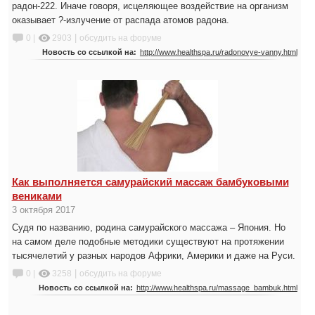
радон-222. Иначе говоря, исцеляющее воздействие на организм
оказывает ?-излучение от распада атомов радона.
|
0 |
2903
обсудить на форуме
Новость со ссылкой на:
http://www.healthspa.ru/radonovye-vanny.html
Как выполняется самурайский массаж бамбуковыми
вениками
3 октября 2017
Судя по названию, родина самурайского массажа – Япония. Но
на самом деле подобные методики существуют на протяжении
тысячелетий у разных народов Африки, Америки и даже на Руси.
|
0 |
3258
обсудить на форуме
Новость со ссылкой на:
http://www.healthspa.ru/massage_bambuk.html