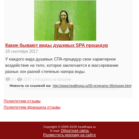
Какие бывают виды душевых SPA процедур
18 сентября 2017
У каждого вида душевых СПА-процедур свое характерное
воздействие на тело, которое заключается в массировании
разных зон разной степенью напора воды.
|
0 |
3207
обсудить на форуме
Новость со ссылкой на:
http://www.healthspa.ru/05-programs-06shower.html
Полиглотики отзывы
Полиглотики франшиза отзывы
Copyright © 2006-
2026 healthspa.ru
Обратная связь
E-mail:
Разместить рекламу на сайте