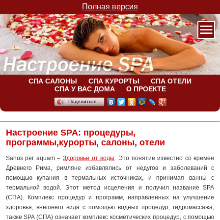
Полная версия
СПА САЛОНЫ
СПА КУРОРТЫ
СПА ОТЕЛИ
СПА У ВАС ДОМА
О ПРОЕКТЕ
Поделиться…
Настроение SPA: процедуры,
программы,курорты, салоны, отели
Sanus per aquam –
Здоровье от воды
. Это понятие известно со времен
Древнего Рима, римляне избавлялись от недугов и заболеваний с
помощью купания в термальных источниках, и принимая ванны с
термальной водой. Этот метод исцеления и получил название SPA
(СПА). Комплекс процедур и программ, направленных на улучшение
здоровья, внешнего вида с помощью водных процедур, гидромассажа,
также SPA (СПА) означает комплекс косметических процедур, с помощью