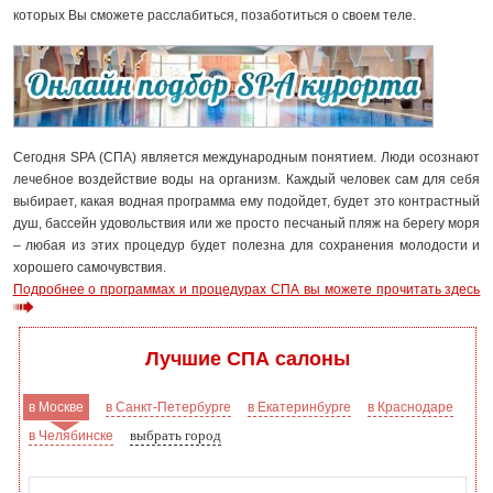
которых Вы сможете расслабиться, позаботиться о своем теле.
Сегодня SPA (СПА) является международным понятием. Люди осознают
лечебное воздействие воды на организм. Каждый человек сам для себя
выбирает, какая водная программа ему подойдет, будет это контрастный
душ, бассейн удовольствия или же просто песчаный пляж на берегу моря
– любая из этих процедур будет полезна для сохранения молодости и
хорошего самочувствия.
Подробнее о программах и процедурах СПА вы можете прочитать здесь
Лучшие СПА салоны
в Москве
в Санкт-Петербурге
в Екатеринбурге
в Краснодаре
выбрать город
в Челябинске