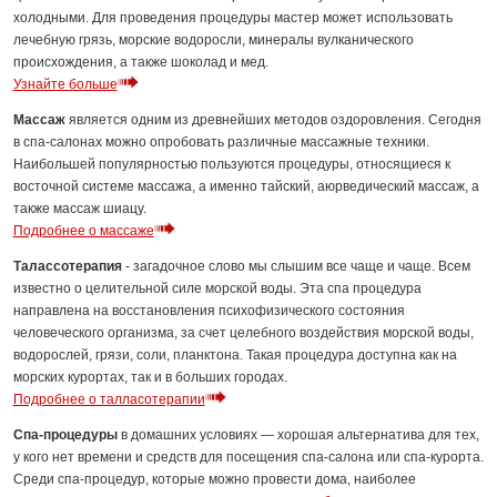
холодными. Для проведения процедуры мастер может использовать
лечебную грязь, морские водоросли, минералы вулканического
происхождения, а также шоколад и мед.
Узнайте больше
Массаж
является одним из древнейших методов оздоровления. Сегодня
в спа-салонах можно опробовать различные массажные техники.
Наибольшей популярностью пользуются процедуры, относящиеся к
восточной системе массажа, а именно тайский, аюрведический массаж, а
также массаж шиацу.
Подробнее о массаже
Талассотерапия
- загадочное слово мы слышим все чаще и чаще. Всем
известно о целительной силе морской воды. Эта спа процедура
направлена на восстановления психофизического состояния
человеческого организма, за счет целебного воздействия морской воды,
водорослей, грязи, соли, планктона. Такая процедура доступна как на
морских курортах, так и в больших городах.
Подробнее о талласотерапии
Спа-процедуры
в домашних условиях — хорошая альтернатива для тех,
у кого нет времени и средств для посещения спа-салона или спа-курорта.
Среди спа-процедур, которые можно провести дома, наиболее