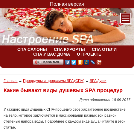
Полная версия
СПА САЛОНЫ
СПА КУРОРТЫ
СПА ОТЕЛИ
СПА У ВАС ДОМА
О ПРОЕКТЕ
Поделиться…
Главная
→
Процедуры и программы SPA (СПА)
→
SPA Души
Какие бывают виды душевых SPA процедур
Дата обновления: 18.09.2017
У каждого вида душевых СПА-процедур свое характерное воздействие
на тело, которое заключается в массировании разных зон разной
степенью напора воды. Подробнее о каждом виде душа читайте в этой
статье.