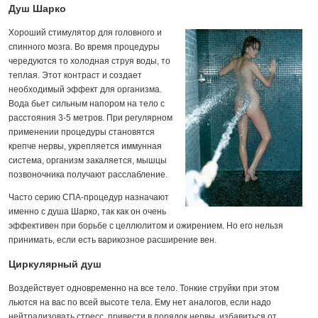
Душ Шарко
Хороший стимулятор для головного и
спинного мозга. Во время процедуры
чередуются то холодная струя воды, то
теплая. Этот контраст и создает
необходимый эффект для организма.
Вода бьет сильным напором на тело с
расстояния 3-5 метров. При регулярном
применении процедуры становятся
крепче нервы, укрепляется иммунная
система, организм закаляется, мышцы
позвоночника получают расслабление.
Часто серию СПА-процедур назначают
именно с душа Шарко, так как он очень
эффективен при борьбе с целлюлитом и ожирением. Но его нельзя
принимать, если есть варикозное расширение вен.
Циркулярный душ
Воздействует одновременно на все тело. Тонкие струйки при этом
льются на вас по всей высоте тела. Ему нет аналогов, если надо
нейтрализовать стресс, привести в порядок нервы, избавиться от