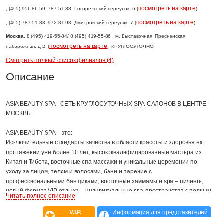
посмотреть на карте
, (495) 956 86 59, 787-51-88, Погорельский переулок, 6 (
)
посмотреть на карте
, (495) 787-51-88, 972 81 98, Дмитровский переулок, 7 (
)
Москва
, 8 (495) 419-55-84/ 8 (495) 419-55-86 , м. Выставочная, Пресненская
посмотреть на карте
набережная, д 2. (
), КРУГЛОСУТОЧНО
Смотреть полный список филиалов (4)
Описание
ASIA BEAUTY SPA - СЕТЬ КРУГЛОСУТОЧНЫХ SPA-САЛОНОВ В ЦЕНТРЕ
МОСКВЫ.
ASIA BEAUTY SPA – это:
Исключительные стандарты качества в области красоты и здоровья на
протяжении уже более 10 лет, высококвалифицированные мастера из
Китая и Тибета, восточные спа-массажи и уникальные церемонии по
уходу за лицом, телом и волосами, бани и парение с
профессиональными банщиками, восточные хаммамы и spa – пилинги,
новый формат VIP отдыха – индивидуальные spa-пространства с полным
Читать полное описание
набором услуг только для Вашего пользования, студия красоты –
маникюр, педикюр, стрижки, укладки, аппаратная косметология ,
V.I.P.
Информация для представителей