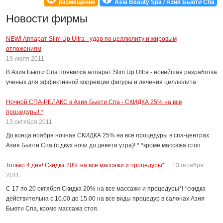
размещение
Asia Beauty Spa / Азия Бьюти Спа
эпиляция и лучшие профессиональные марки косметических продуктов.
Новости фирмы
С понедельника по четверг с 6.00 до 14.00 действует скидка 15
NEW! Аппарат Slim Up Ultra - удар по целлюлиту и жировым
процентов на спа меню!
отложениям
19 июля 2011
Мы гарантируем своим клиентам исключительные стандарты качества в
В Азия Бьюти Спа появился аппарат Slim Up Ultra - новейшая разработка
области красоты и здоровья!
ученых для эффективной коррекции фигуры и лечения целлюлита.
В ASIA BEAUTY SPA мы предлагаем новый формат проведения
Ночной СПА-РЕЛАКС в Азия Бьюти Спа - СКИДКА 25% на все
мероприятий - необычные и незабываемые программы DAY SPA, spa-
процедуры! *
девичники, корпоративные мероприятия и другие праздники в LUXURY
13 октября 2011
SPA - индивидуальных спа пространствах.
До конца ноября ночная СКИДКА 25% на все процедуры в спа-центрах
Все салоны ASIA BEAUTY SPA работают круглосуточно и расположены в
Азия Бьюти Спа (с двух ночи до девяти утра)! * *кроме массажа стоп
центре Москвы.
Только 4 дня! Скидка 20% на все массажи и процедуры*
13 октября
ASIA BEAUTY SPA - Твой персональный остров SPAСЕНИЯ!
2011
С 17 по 20 октября Скидка 20% на все массажи и процедуры*! *скидка
Телефон информационной службы: +7 495 787 51 88
действительна с 10.00 до 15.00 на все виды процедур в салонах Азия
Официальный сайт компании: www.ab-spa.ru
Бьюти Спа, кроме массажа стоп.
Instagram @asiabeautyspa