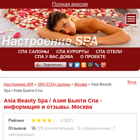
Полная версия
СПА САЛОНЫ
СПА КУРОРТЫ
СПА ОТЕЛИ
СПА У ВАС ДОМА
О ПРОЕКТЕ
Поделиться…
Вход
Настроение SPA
»
SPA (СПА) салоны
»
Москва
»
Asia Beauty
Spa / Азия Бьюти Спа
Asia Beauty Spa / Азия Бьюти Спа -
информация и отзывы. Москва
Рейтинг
4.3(97)
Отзывов
96
(
78 положительных
,
11 отрицательных
,
7
нейтральных
)