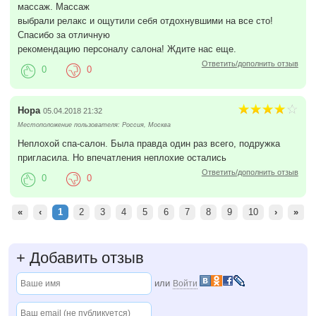
массаж. Массаж
выбрали релакс и ощутили себя отдохнувшими на все сто!
Спасибо за отличную
рекомендацию персоналу салона! Ждите нас еще.
Ответить/дополнить отзыв
0
0
Нора
05.04.2018 21:32
Местоположение пользователя: Россия, Москва
Неплохой спа-салон. Была правда один раз всего, подружка
пригласила. Но впечатления неплохие остались
Ответить/дополнить отзыв
0
0
«
‹
1
2
3
4
5
6
7
8
9
10
›
»
+
Добавить отзыв
или
Войти