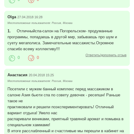
Olga
27.04.2018 16:28
Местоположение пользователя: Россия, Москва
1.
Отличныйспа-салон на Погорельском- продуманные
программы, попадаешь в другой мир, забываешь про шум и
суету мегаполиса. Замечательные массажисты.Огромное
спасибо всему коллективу!!!
Ответить/дополнить отзыв
0
0
Анастасия
20.04.2018 15:25
Местоположение пользователя: Россия, Москва
Посетили с мужем банный комплекс перед массажиком в
салоне Азия бьюти спа по совету девочек - ресепшн! Раньше
такое не
практиковали и решили поэкспериментировать! Отличный
вариант отдыха! Умело нас
распаривали вениками, приятный травяной аромат и помывка в
специальном хаммаме!
В итоге расслабленный и счастливые мы перешли в кабинет на