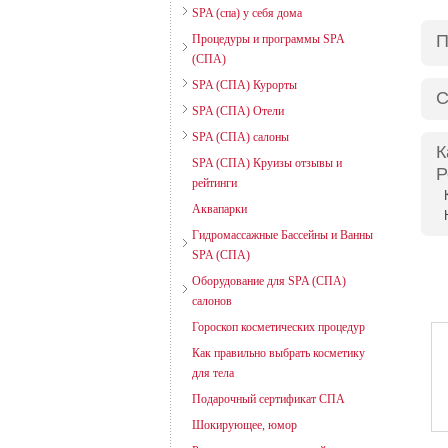
SPA (спа) у себя дома
П
Процедуры и программы SPA
(СПА)
SPA (СПА) Курорты
С
SPA (СПА) Отели
SPA (СПА) салоны
К
SPA (СПА) Круизы отзывы и
Р
рейтинги
Аквапарки
Гидромассажные Бассейны и Ванны
SPA (СПА)
Оборудование для SPA (СПА)
салонов
Гороскоп косметических процедур
Как правильно выбрать косметику
для тела
Подарочный сертификат СПА
Шокирующее, юмор