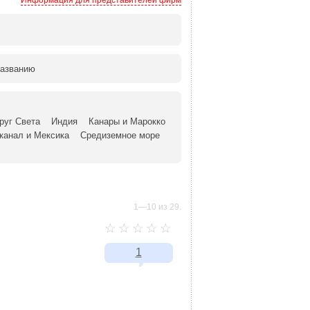
Информация для представителей фирм
азванию
руг Света
Индия
Канары и Марокко
канал и Мексика
Средиземное море
1—10 из 29.
1