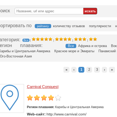
оиск
ортировать по
количеству отзывов
популярности
н
рейтингу
атегория:
Все
|
|
|
|
егион плавания:
Все
Африка и острова
Вок
Карибы и Центральная Америка
Красное море и Эмираты
Панамский 
Юго-Восточная Азия
«
‹
1
2
3
›
»
Carnival Conquest
Регион плавания:
Карибы и Центральная Америка
Web-сайт:
http://www.carnival.com/