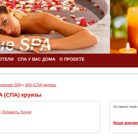
ОТЕЛИ
СПА У ВАС ДОМА
О ПРОЕКТЕ
роение SPA
»
SPA (СПА) круизы
A (СПА) круизы
Оставьте свой 
Добавить Круиз
Ваше мнение